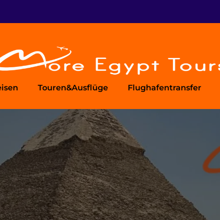
isen
Touren&Ausflüge
Flughafentransfer