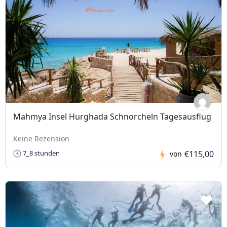
Mahmya Insel Hurghada Schnorcheln Tagesausflug
Keine Rezension
€115,00
7_8 stunden
von