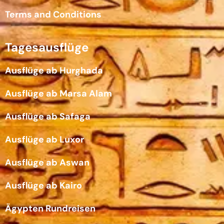
Terms and Conditions
Tagesausflüge
Ausflüge ab Hurghada
Ausflüge ab Marsa Alam
Ausflüge ab Safaga
Ausflüge ab Luxor
Ausflüge ab Aswan
Ausflüge ab Kairo
Ägypten Rundreisen