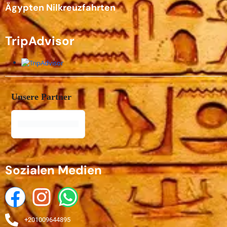
Ägypten Nilkreuzfahrten
TripAdvisor
Unsere Partner
Sozialen Medien
+201009644895