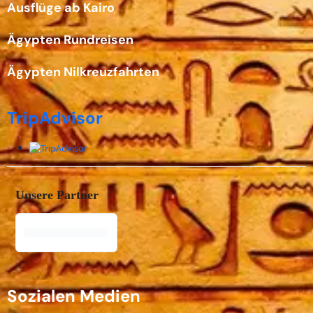
Ausflüge ab Kairo
Ägypten Rundreisen
Ägypten Nilkreuzfahrten
TripAdvisor
Unsere Partner
Sozialen Medien