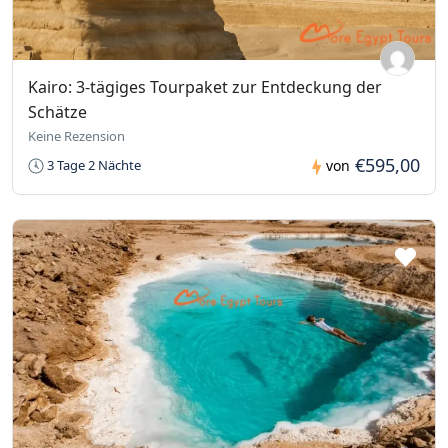
Kairo: 3-tägiges Tourpaket zur Entdeckung der
Schätze
Keine Rezension
€595,00
3 Tage 2 Nächte
von