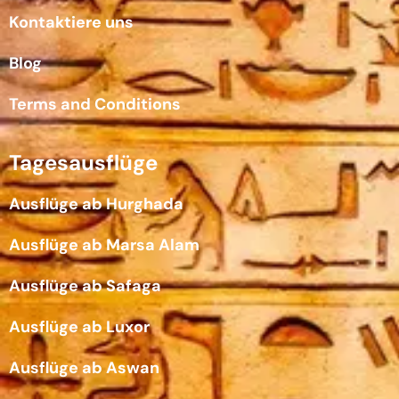
Kontaktiere uns
Blog
Terms and Conditions
Tagesausflüge
Ausflüge ab Hurghada
Ausflüge ab Marsa Alam
Ausflüge ab Safaga
Ausflüge ab Luxor
Ausflüge ab Aswan