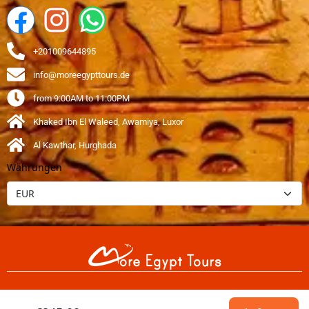
+201009644895
info@moreegypttours.de
from 9:00AM to 11:00PM
Khaked Ibn El Waleed, Awamiya, Luxor
Al Kawthar, Hurghada
Währungen
Urheberrechte 2026 © More Egypt Tours,