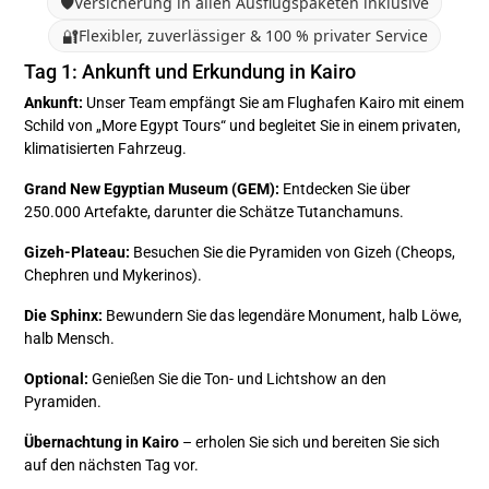
🛡️
Versicherung in allen Ausflugspaketen inklusive
🔐
Flexibler, zuverlässiger & 100 % privater Service
Tag 1: Ankunft und Erkundung in Kairo
Ankunft:
Unser Team empfängt Sie am Flughafen Kairo mit einem
Schild von „More Egypt Tours“ und begleitet Sie in einem privaten,
klimatisierten Fahrzeug.
Grand New Egyptian Museum (GEM):
Entdecken Sie über
250.000 Artefakte, darunter die Schätze Tutanchamuns.
Gizeh-Plateau:
Besuchen Sie die Pyramiden von Gizeh (Cheops,
Chephren und Mykerinos).
Die Sphinx:
Bewundern Sie das legendäre Monument, halb Löwe,
halb Mensch.
Optional:
Genießen Sie die Ton- und Lichtshow an den
Pyramiden.
Übernachtung in Kairo
– erholen Sie sich und bereiten Sie sich
auf den nächsten Tag vor.