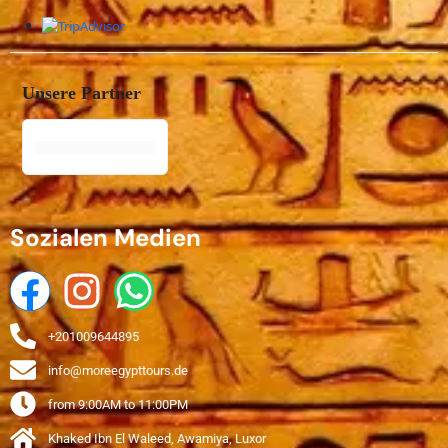
Unsere Partner
Sozialen Medien
+201009644895
info@moreegypttours.de
from 9:00AM to 11:00PM
Khaked Ibn El Waleed, Awamiya, Luxor