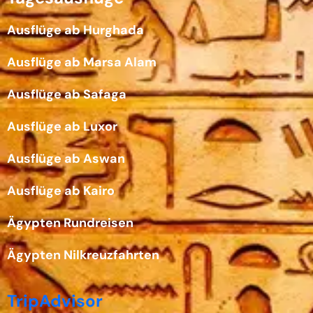
Ausflüge ab Hurghada
Ausflüge ab Marsa Alam
Ausflüge ab Safaga
Ausflüge ab Luxor
Ausflüge ab Aswan
Ausflüge ab Kairo
Ägypten Rundreisen
Ägypten Nilkreuzfahrten
TripAdvisor