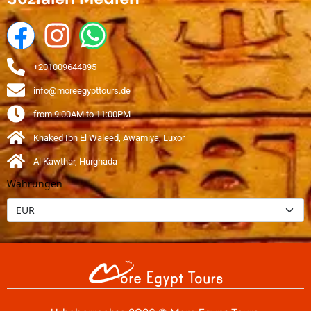
+201009644895
info@moreegypttours.de
from 9:00AM to 11:00PM
Khaked Ibn El Waleed, Awamiya, Luxor
Al Kawthar, Hurghada
Währungen