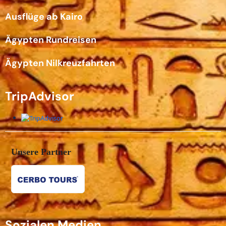
Ausflüge ab Kairo
Ägypten Rundreisen
Ägypten Nilkreuzfahrten
TripAdvisor
Unsere Partner
Sozialen Medien