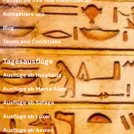
Passen Sie Ihre Tour individuell an
Kontaktiere uns
Blog
Terms and Conditions
Tagesausflüge
Ausflüge ab Hurghada
Ausflüge ab Marsa Alam
Ausflüge ab Safaga
Ausflüge ab Luxor
Ausflüge ab Aswan