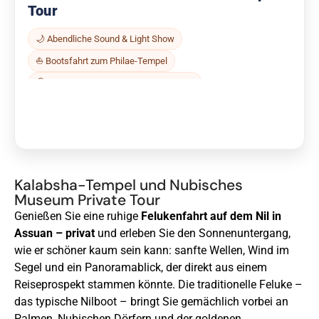
Tour
🌙 Abendliche Sound & Light Show
⛵ Bootsfahrt zum Philae-Tempel
🏛 Tempelkulisse mit Lichtprojektionen
🧭 Begleitung durch Reiseleiter
🚐 Transfer ab Hotel
Jetzt buchen
→
Kalabsha-Tempel und Nubisches
Museum Private Tour
Genießen Sie eine ruhige
Felukenfahrt auf dem Nil in
Assuan – privat
und erleben Sie den Sonnenuntergang,
wie er schöner kaum sein kann: sanfte Wellen, Wind im
Segel und ein Panoramablick, der direkt aus einem
Reiseprospekt stammen könnte. Die traditionelle Feluke –
das typische Nilboot – bringt Sie gemächlich vorbei an
Palmen, Nubischen Dörfern und der goldenen