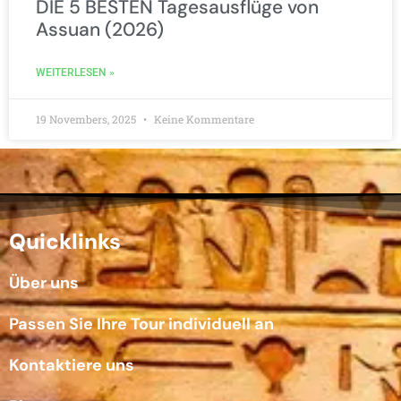
DIE 5 BESTEN Tagesausflüge von
Assuan (2026)
WEITERLESEN »
19 Novembers, 2025
Keine Kommentare
Quicklinks
Über uns
Passen Sie Ihre Tour individuell an
Kontaktiere uns