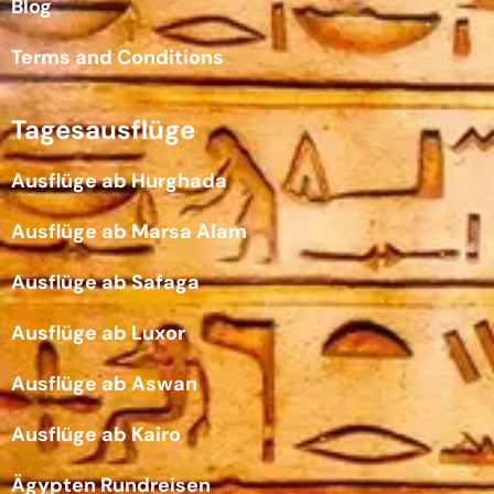
Blog
Terms and Conditions
Tagesausflüge
Ausflüge ab Hurghada
Ausflüge ab Marsa Alam
Ausflüge ab Safaga
Ausflüge ab Luxor
Ausflüge ab Aswan
Ausflüge ab Kairo
Ägypten Rundreisen