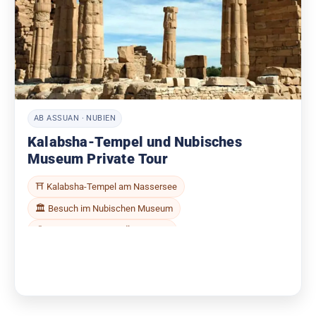
AB ASSUAN · NUBIEN
Kalabsha-Tempel und Nubisches
Museum Private Tour
⛩ Kalabsha-Tempel am Nassersee
🏛 Besuch im Nubischen Museum
🧭 Deutschsprachiger Ägyptologe
🚐 Privater Transfer ab Hotel
🎟 Eintrittskarten inkl.
Jetzt buchen
→