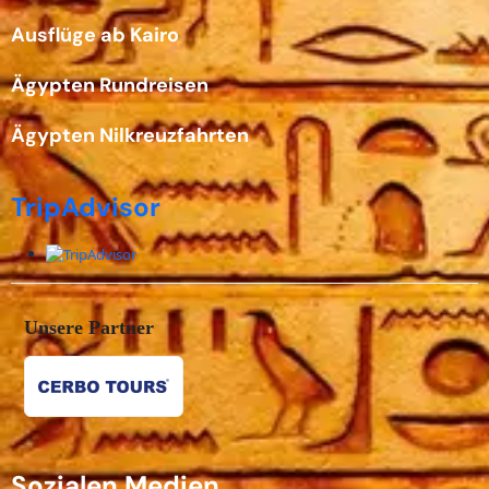
Ausflüge ab Kairo
Ägypten Rundreisen
Ägypten Nilkreuzfahrten
TripAdvisor
Unsere Partner
Sozialen Medien