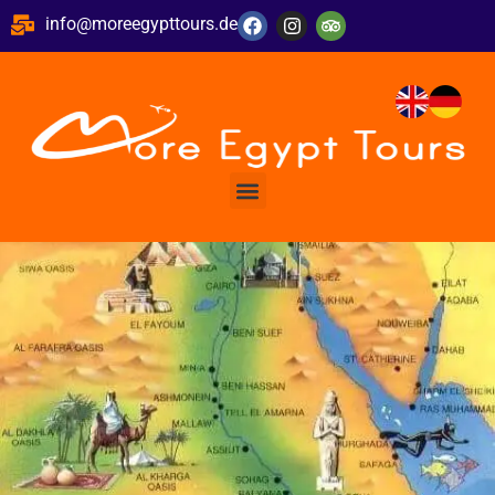
info@moreegypttours.de