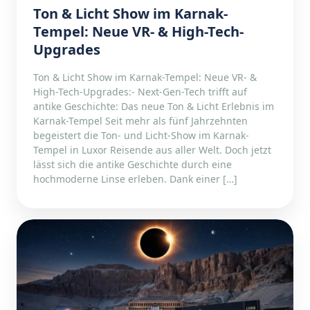
Ton & Licht Show im Karnak-
Tempel: Neue VR- & High-Tech-
Upgrades
Ton & Licht Show im Karnak-Tempel: Neue VR- &
High-Tech-Upgrades:- Next-Gen-Tech trifft auf
antike Geschichte: Das neue Ton & Licht Erlebnis im
Karnak-Tempel Seit mehr als fünf Jahrzehnten
begeistert die Ton- und Licht-Show im Karnak-
Tempel in Luxor Reisende aus aller Welt. Doch jetzt
lässt sich die antike Geschichte durch eine
hochmoderne Linse erleben. Dank einer […]