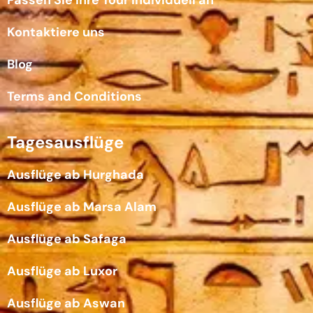
Kontaktiere uns
Blog
Terms and Conditions
Tagesausflüge
Ausflüge ab Hurghada
Ausflüge ab Marsa Alam
Ausflüge ab Safaga
Ausflüge ab Luxor
Ausflüge ab Aswan