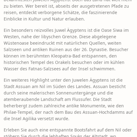
zu bieten. Wer bereit ist, abseits der ausgetretenen Pfade zu
reisen, entdeckt verborgene Schätze, die faszinierende
Einblicke in Kultur und Natur erlauben.
Ein besonders reizvolles Juwel Ägyptens ist die Oase Siwa im
Westen, nahe der libyschen Grenze. Diese abgelegene
Wüstenoase beeindruckt mit natürlichen Quellen, weiten
Salzseen und antiken Ruinen aus der 26. Dynastie. Besucher
können im berühmten Kleopatra-Bad entspannen, den
historischen Tempel des Orakels besuchen oder im kühlen
Wasser des Fatnas-Salzsees auf der Insel schwimmen.
Ein weiteres Highlight unter den Juwelen Ägyptens ist die
Stadt Assuan am Nil im Süden des Landes. Assuan besticht
durch seine malerischen Sonnenuntergänge und die
atemberaubende Landschaft am Flussufer. Die Stadt
beherbergt zudem zahlreiche antike Monumente, wie den
Philae-Tempel, der nach dem Bau des Assuan-Hochdamms auf
die Insel Agilika versetzt wurde.
Erleben Sie auch eine entspannte Bootsfahrt auf dem Nil oder
stöbern Sie durch die lebhaften Souks der Altstadt, wo