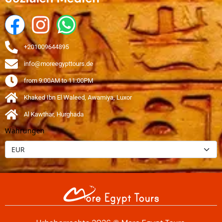
+201009644895
info@moreegypttours.de
from 9:00AM to 11:00PM
Khaked Ibn El Waleed, Awamiya, Luxor
Al Kawthar, Hurghada
Währungen