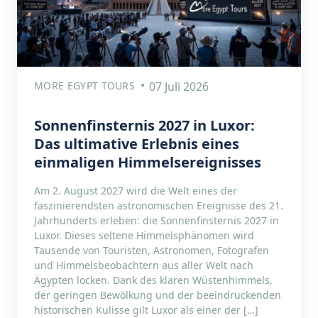
MORE EGYPT TOURS
07 Juli 2026
Sonnenfinsternis 2027 in Luxor:
Das ultimative Erlebnis eines
einmaligen Himmelsereignisses
Am 2. August 2027 wird die Welt eines der
faszinierendsten astronomischen Ereignisse des 21.
Jahrhunderts erleben: die Sonnenfinsternis 2027 in
Luxor. Dieses seltene Himmelsphänomen wird
Tausende von Touristen, Astronomen, Fotografen
und Himmelsbeobachtern aus aller Welt nach
Ägypten locken. Dank des klaren Wüstenhimmels,
der geringen Bewölkung und der beeindruckenden
historischen Kulisse gilt Luxor als einer der […]