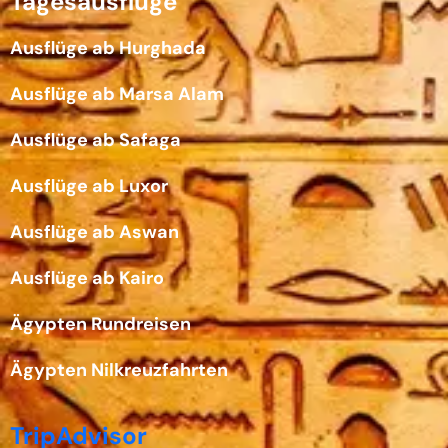
Tagesausflüge
Ausflüge ab Hurghada
Ausflüge ab Marsa Alam
Ausflüge ab Safaga
Ausflüge ab Luxor
Ausflüge ab Aswan
Ausflüge ab Kairo
Ägypten Rundreisen
Ägypten Nilkreuzfahrten
TripAdvisor