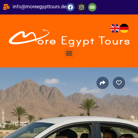
info@moreegypttours.de