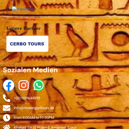
Unsere Partner
Sozialen Medien
+201009644895
info@moreegypttours.de
from 9:00AM to 11:00PM
Khaked Ibn El Waleed, Awamiya, Luxor