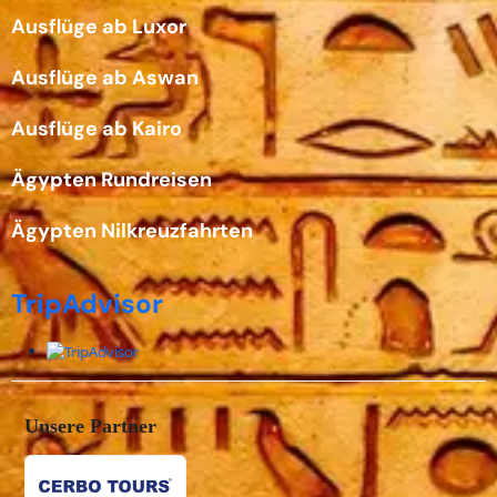
Ausflüge ab Luxor
Ausflüge ab Aswan
Ausflüge ab Kairo
Ägypten Rundreisen
Ägypten Nilkreuzfahrten
TripAdvisor
Unsere Partner