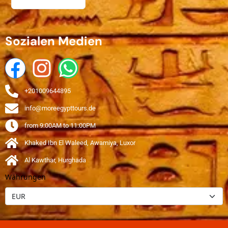
Sozialen Medien
+201009644895
info@moreegypttours.de
from 9:00AM to 11:00PM
Khaked Ibn El Waleed, Awamiya, Luxor
Al Kawthar, Hurghada
Währungen