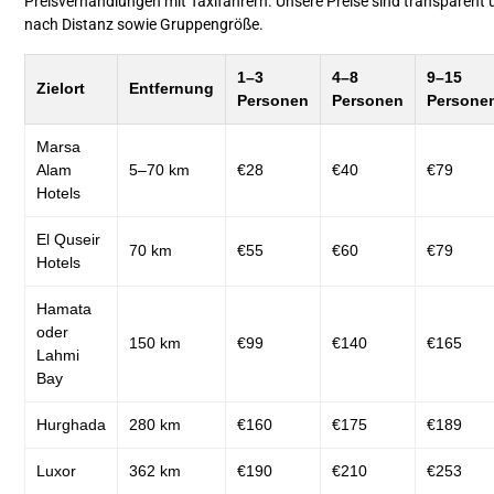
Preisverhandlungen mit Taxifahrern. Unsere Preise sind transparent u
nach Distanz sowie Gruppengröße
.
1–3
4–8
9–15
Zielort
Entfernung
Personen
Personen
Persone
Marsa
Alam
5–70 km
€28
€40
€79
Hotels
El Quseir
70 km
€55
€60
€79
Hotels
Hamata
oder
150 km
€99
€140
€165
Lahmi
Bay
Hurghada
280 km
€160
€175
€189
Luxor
362 km
€190
€210
€253