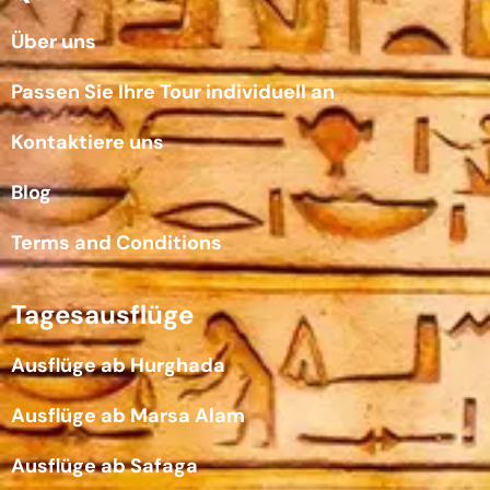
Über uns
Passen Sie Ihre Tour individuell an
Kontaktiere uns
Blog
Terms and Conditions
Tagesausflüge
Ausflüge ab Hurghada
Ausflüge ab Marsa Alam
Ausflüge ab Safaga